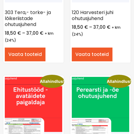
303 Tera,- torke- ja
120 Harvesteri juhi
lõikeriistade
ohutusjuhend
ohutusjuhend
18,50
€
–
37,00
€
+ km
18,50
€
–
37,00
€
+ km
(24%)
(24%)
Vaata tooteid
Vaata tooteid
Allahindlus!
Allahindlus!