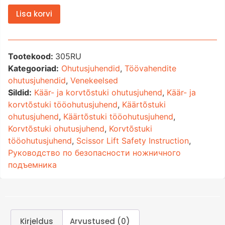
Lisa korvi
Tootekood:
305RU
Kategooriad:
Ohutusjuhendid
,
Töövahendite
ohutusjuhendid
,
Venekeelsed
Sildid:
Käär- ja korvtõstuki ohutusjuhend
,
Käär- ja
korvtõstuki tööohutusjuhend
,
Käärtõstuki
ohutusjuhend
,
Käärtõstuki tööohutusjuhend
,
Korvtõstuki ohutusjuhend
,
Korvtõstuki
tööohutusjuhend
,
Scissor Lift Safety Instruction
,
Руководство по безопасности ножничного
подъемника
Kirjeldus
Arvustused (0)