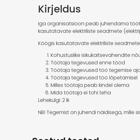
Kirjeldus
Iga organisatsioon peab juhendama tööt
kasutatavate elektriliste seadmete (elektri
Köögis kasutatavate elektriliste seadmete
Kohustuslike isikukaitsevahendite n
Töötaja tegevused enne tööd
Töötaja tegevused töö tegemise aja
Töötaja tegevused töö lõpetamisel
Milles töötaja peab kindel olema
Mida töötaja ei tohi teha
Lehekülgi: 2 lk
NB! Tegemist on juhendi näidisega, mille 