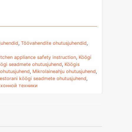
juhendid
,
Töövahendite ohutusjuhendid
,
itchen appliance safety instruction
,
Köögi
ögi seadmete ohutusjuhend
,
Köögis
 ohutusjuhend
,
Mikrolaineahju ohutusjuhend
,
estorani köögi seadmete ohutusjuhend
,
ухонной техники