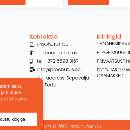
Kontaktid
Kiirlingid
TAGANEMISAV
ProOhutus OÜ
E-POE MÜÜGI
Tallinnas ja Tartus
tel. +372 5698 3157
PRIVAATSUSTI
info@proohutus.ee
ESTO JÄRELMA
OSAMAKSED
Jur. aadress: Sepavälja
26, Tartu
Copyright © 2026 ProOhutus OÜ