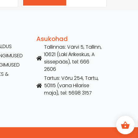
Asukohad
ALDUS
Tallinnas: Värvi 5, Tallinn,
10621 (Laki Ärikeskus, A
TINGIMUSED
sissepääs), tel: 666
NGIMUSED
2606
KS &
Tartus: Võru 254, Tartu,
50115 (vana Hilarise
maja), tel: 5698 3157