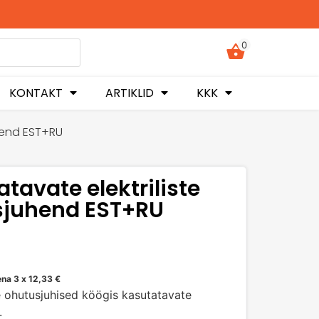
0
KONTAKT
ARTIKLID
KKK
hend EST+RU
tavate elektriliste
sjuhend EST+RU
ena 3 x
12,33
€
 ohutusjuhised köögis kasutatavate
.