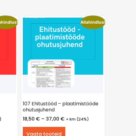
ahindlus!
Allahindlus!
107 Ehitustööd – plaatimistööde
ohutusjuhend
18,50
€
–
37,00
€
)
+ km (24%)
Vaata tooteid