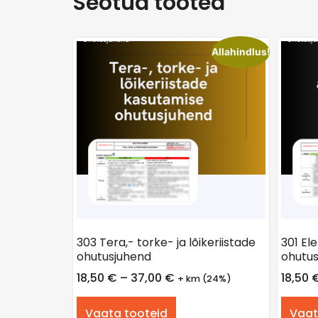
Seotud tooted
Allahindlus!
303 Tera,- torke- ja lõikeriistade
301 Ele
ohutusjuhend
ohutus
18,50
€
–
37,00
€
18,50
+ km (24%)
Vaata tooteid
Vaat