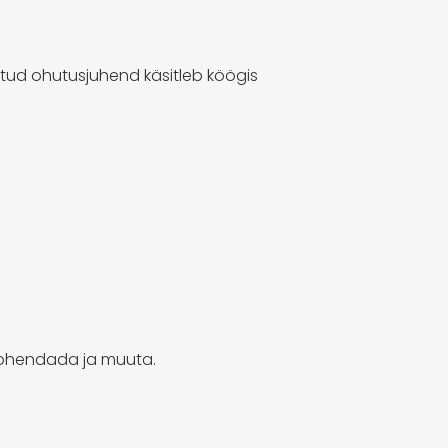
ud ohutusjuhend käsitleb köögis
 kohendada ja muuta.