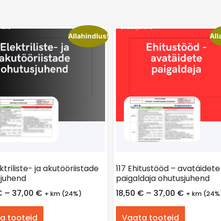
Allahindlus!
All
ktriliste- ja akutööriistade
117 Ehitustööd – avatäidete
juhend
paigaldaja ohutusjuhend
€
–
37,00
€
18,50
€
–
37,00
€
+ km (24%)
+ km (24%
a tooteid
Vaata tooteid