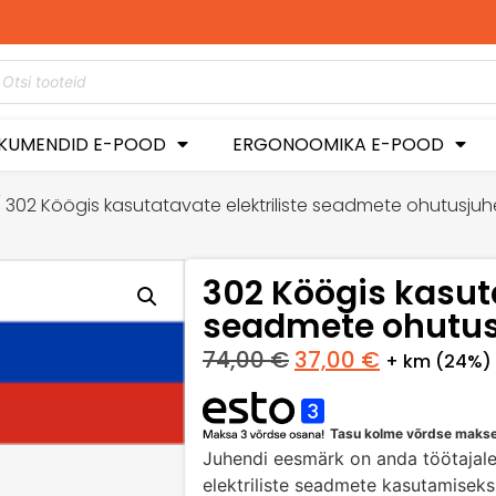
KUMENDID E-POOD
ERGONOOMIKA E-POOD
 302 Köögis kasutatavate elektriliste seadmete ohutusju
302 Köögis kasuta
seadmete ohutu
74,00
€
37,00
€
+ km (24%)
Tasu kolme võrdse maks
Juhendi eesmärk on anda töötajale
elektriliste seadmete kasutamiseks