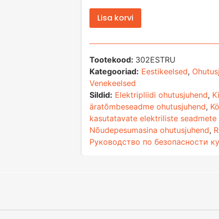
Lisa korvi
Tootekood:
302ESTRU
Kategooriad:
Eestikeelsed
,
Ohutus
Venekeelsed
Sildid:
Elektripliidi ohutusjuhend
,
K
äratõmbeseadme ohutusjuhend
,
Kö
kasutatavate elektriliste seadmete
Nõudepesumasina ohutusjuhend
,
R
Руководство по безопасности к