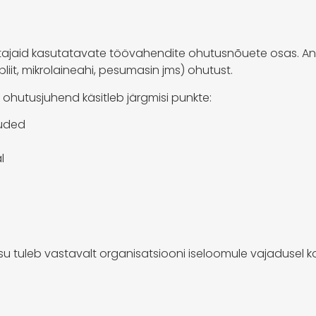
ajaid kasutatavate töövahendite ohutusnõuete osas. Ant
pliit, mikrolaineahi, pesumasin jms) ohutust.
 ohutusjuhend käsitleb järgmisi punkte:
õuded
l
sisu tuleb vastavalt organisatsiooni iseloomule vajadusel