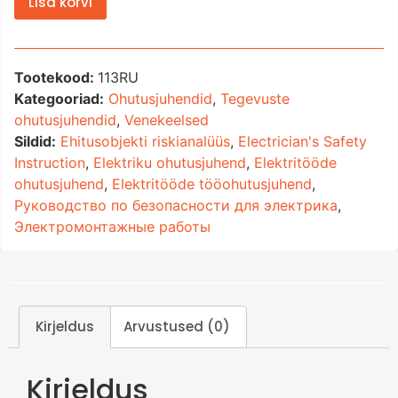
Lisa korvi
Tootekood:
113RU
Kategooriad:
Ohutusjuhendid
,
Tegevuste
ohutusjuhendid
,
Venekeelsed
Sildid:
Ehitusobjekti riskianalüüs
,
Electrician's Safety
Instruction
,
Elektriku ohutusjuhend
,
Elektritööde
ohutusjuhend
,
Elektritööde tööohutusjuhend
,
Руководство по безопасности для электрика
,
Электромонтажные работы
Kirjeldus
Arvustused (0)
Kirjeldus