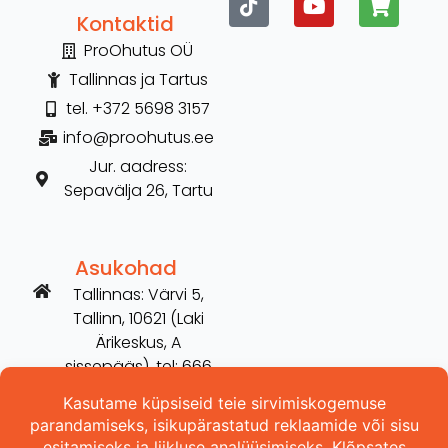
Kontaktid
ProOhutus OÜ
Tallinnas ja Tartus
tel. +372 5698 3157
info@proohutus.ee
Jur. aadress:
Sepavälja 26, Tartu
Asukohad
Tallinnas: Värvi 5,
Tallinn, 10621 (Laki
Ärikeskus, A
sissepääs), tel: 666
2606
Tartus: Võru 254,