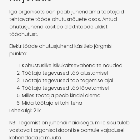
Iga organisatsioon peab juhendama töötajaid
tehtavate tööde ohutusnõuete osas. Antud
ohutusjuhend käsitleb elektritööde üldist
tööohutust.
Elektritööde ohutusjuhend käsitleb järgmisi
punkte:
Kohustuslike isikukaitsevahendite nõuded
Töötaja tegevused töö alustamisel
Töötaja tegevused töö tegemise ajal
Töötaja tegevused töö lõpetamisel
Milles töötaja peab kindel olema
Mida töötaja ei tohi teha
Lehekülgi: 2 lk
NB! Tegemist on juhendi näidisega, mille sisu tuleb
vastavalt organisatsiooni iseloomule vajadusel
kohendada ja muuta.