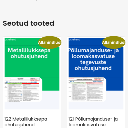
Seotud tooted
Allahindlus!
Allahindlus!
122 Metallilukksepa
121 Põllumajanduse- ja
ohutusjuhend
loomakasvatuse