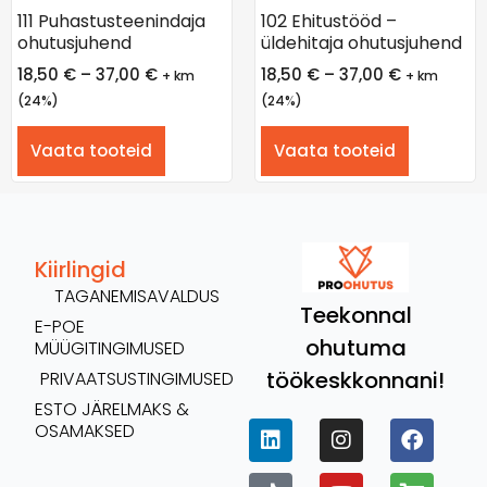
111 Puhastusteenindaja
102 Ehitustööd –
ohutusjuhend
üldehitaja ohutusjuhend
18,50
€
–
37,00
€
18,50
€
–
37,00
€
+ km
+ km
(24%)
(24%)
Vaata tooteid
Vaata tooteid
Kiirlingid
TAGANEMISAVALDUS
Teekonnal
E-POE
ohutuma
MÜÜGITINGIMUSED
töökeskkonnani!
PRIVAATSUSTINGIMUSED
ESTO JÄRELMAKS &
OSAMAKSED