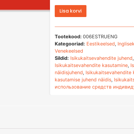
Lisa korvi
Tootekood:
006ESTRUENG
Kategooriad:
Eestikeelsed
,
Inglise
Venekeelsed
Sildid:
Isikukaitsevahendite juhend
Isikukaitsevahendite kasutamine
,
I
näidisjuhend
,
Isikukaitsevahendite
kasutamise juhend näidis
,
Isikukai
использование средств индиви