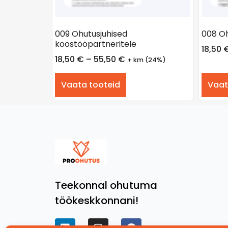
009 Ohutusjuhised
008 Oh
koostööpartneritele
18,50
18,50
€
–
55,50
€
+ km (24%)
Vaata tooteid
Vaat
Teekonnal ohutuma
töökeskkonnani!