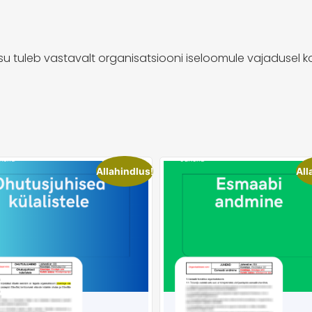
sisu tuleb vastavalt organisatsiooni iseloomule vajadusel
Allahindlus!
All