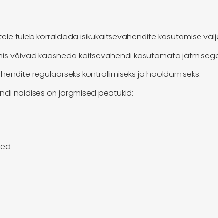
atele tuleb korraldada isikukaitsevahendite kasutamise väl
t, mis võivad kaasneda kaitsevahendi kasutamata jätmiseg
endite regulaarseks kontrollimiseks ja hooldamiseks.
ndi näidises on järgmised peatükid:
sed