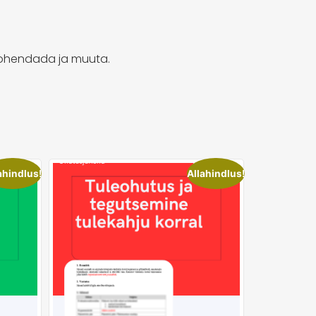
 kohendada ja muuta.
ahindlus!
Allahindlus!