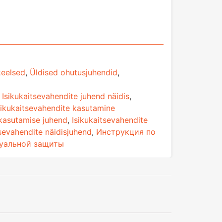
keelsed
,
Üldised ohutusjuhendid
,
,
Isikukaitsevahendite juhend näidis
,
sikukaitsevahendite kasutamine
 kasutamise juhend
,
Isikukaitsevahendite
tsevahendite näidisjuhend
,
Инструкция по
дуальной защиты