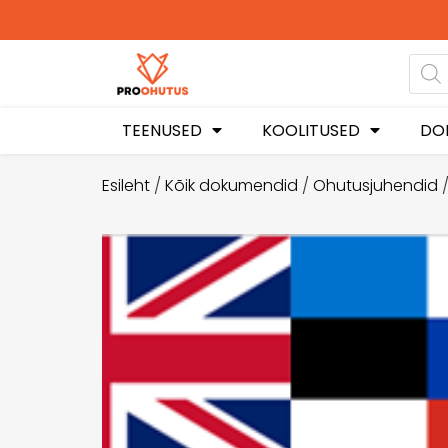
Ohutusjuhend
soodus
TEENUSED
KOOLITUSED
DO
Esileht
/
Kõik dokumendid
/
Ohutusjuhendid