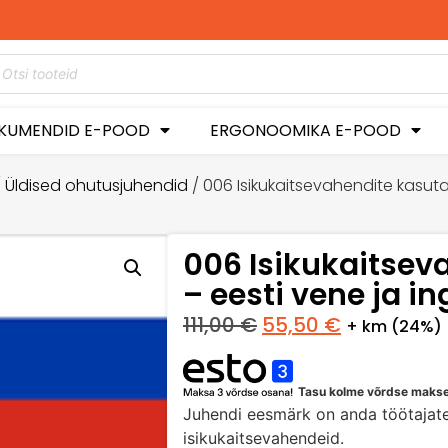
id hetkel -50%
tusega!
KUMENDID E-POOD
ERGONOOMIKA E-POOD
/
Üldised ohutusjuhendid
/ 006 Isikukaitsevahendite kasutam
006 Isikukaitse
– eesti vene ja in
111,00
€
55,50
€
+ km (24%)
Tasu kolme võrdse maks
Juhendi eesmärk on anda töötajate
isikukaitsevahendeid.