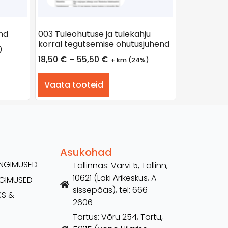
nd
003 Tuleohutuse ja tulekahju
korral tegutsemise ohutusjuhend
)
18,50
€
–
55,50
€
+ km (24%)
Vaata tooteid
Asukohad
TINGIMUSED
Tallinnas: Värvi 5, Tallinn,
10621 (Laki Ärikeskus, A
NGIMUSED
sissepääs), tel: 666
KS &
2606
Tartus: Võru 254, Tartu,