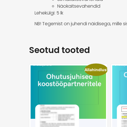
Näokaitsevahendid
Lehekülgi: 5 lk
NB! Tegemist on juhendi näidisega, mille 
Seotud tooted
Allahindlus!