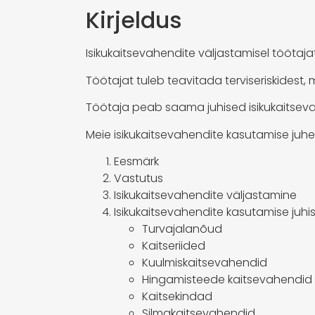
Kirjeldus
Isikukaitsevahendite väljastamisel töötaj
Töötajat tuleb teavitada terviseriskides
Töötaja peab saama juhised isikukaitsevah
Meie isikukaitsevahendite kasutamise juhe
Eesmärk
Vastutus
Isikukaitsevahendite väljastamine
Isikukaitsevahendite kasutamise juhi
Turvajalanõud
Kaitseriided
Kuulmiskaitsevahendid
Hingamisteede kaitsevahendid
Kaitsekindad
Silmakaitsevahendid