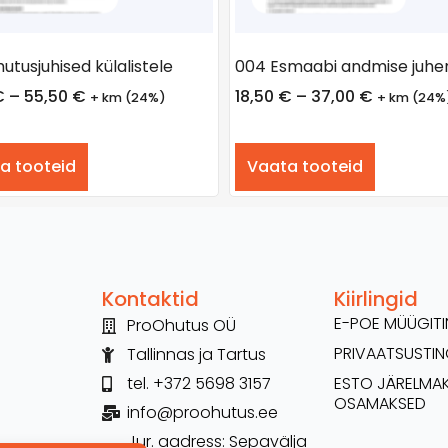
utusjuhised külalistele
004 Esmaabi andmise juhe
€
–
55,50
€
18,50
€
–
37,00
€
+ km (24%)
+ km (24%
a tooteid
Vaata tooteid
Kontaktid
Kiirlingid
E-POE MÜÜGI
ProOhutus OÜ
PRIVAATSUSTI
Tallinnas ja Tartus
tel. +372 5698 3157
ESTO JÄRELMA
OSAMAKSED
info@proohutus.ee
Jur. aadress: Sepavälja