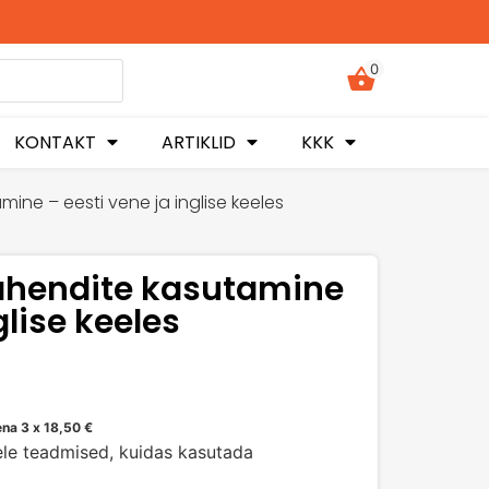
0
KONTAKT
ARTIKLID
KKK
ine – eesti vene ja inglise keeles
vahendite kasutamine
glise keeles
ena 3 x
18,50
€
le teadmised, kuidas kasutada