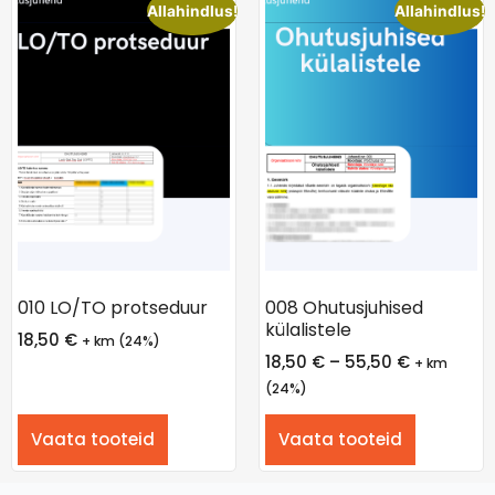
Allahindlus!
Allahindlus!
010 LO/TO protseduur
008 Ohutusjuhised
külalistele
18,50
€
+ km (24%)
18,50
€
–
55,50
€
+ km
(24%)
Vaata tooteid
Vaata tooteid