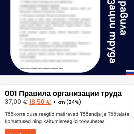
001 Правила организации труда
37,00
€
18,50
€
+ km (24%)
Töökorralduse reeglid määravad Tööandja ja Töötajate
kohustused ning käitumisreeglid töösuhetes.