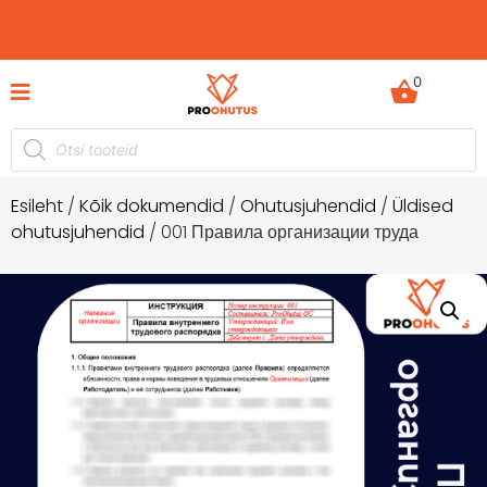
0
Esileht
/
Kõik dokumendid
/
Ohutusjuhendid
/
Üldised
ohutusjuhendid
/ 001 Правила организации труда