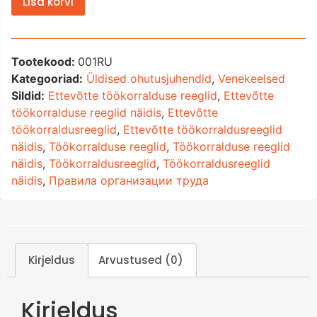
Lisa korvi
Tootekood:
001RU
Kategooriad:
Üldised ohutusjuhendid
,
Venekeelsed
Sildid:
Ettevõtte töökorralduse reeglid
,
Ettevõtte
töökorralduse reeglid näidis
,
Ettevõtte
töökorraldusreeglid
,
Ettevõtte töökorraldusreeglid
näidis
,
Töökorralduse reeglid
,
Töökorralduse reeglid
näidis
,
Töökorraldusreeglid
,
Töökorraldusreeglid
näidis
,
Правила организации труда
Kirjeldus
Arvustused (0)
Kirjeldus