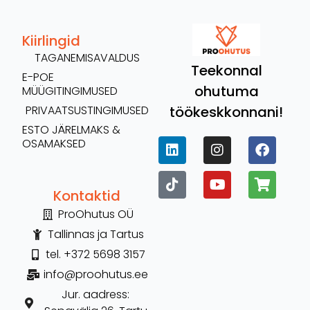
Kiirlingid
TAGANEMISAVALDUS
Teekonnal
E-POE
ohutuma
MÜÜGITINGIMUSED
töökeskkonnani!
PRIVAATSUSTINGIMUSED
ESTO JÄRELMAKS &
OSAMAKSED
Kontaktid
ProOhutus OÜ
Tallinnas ja Tartus
tel. +372 5698 3157
info@proohutus.ee
Jur. aadress: