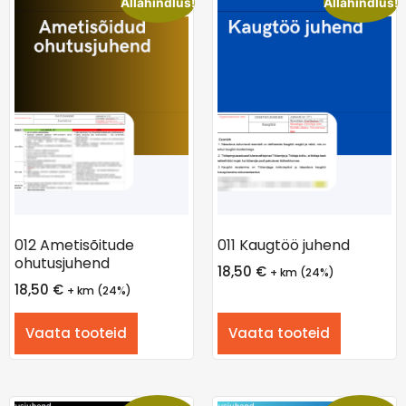
Allahindlus!
Allahindlus!
012 Ametisõitude
011 Kaugtöö juhend
ohutusjuhend
18,50
€
+ km (24%)
18,50
€
+ km (24%)
Vaata tooteid
Vaata tooteid