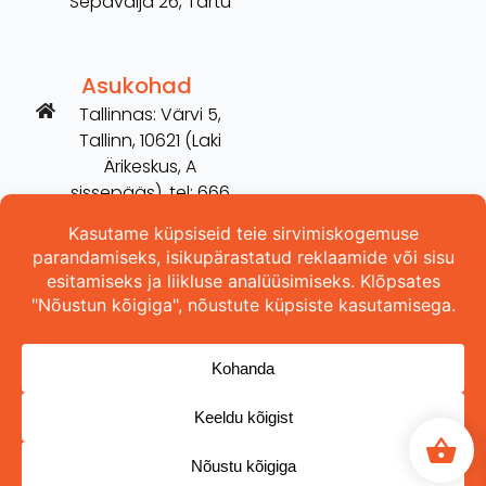
Sepavälja 26, Tartu
Asukohad
Tallinnas: Värvi 5,
Tallinn, 10621 (Laki
Ärikeskus, A
sissepääs), tel: 666
2606
Tartus: Võru 254,
Tartu, 50115 (vana
Hilarise maja), tel:
5698 3157
Copyright © 2026 ProOhutus OÜ