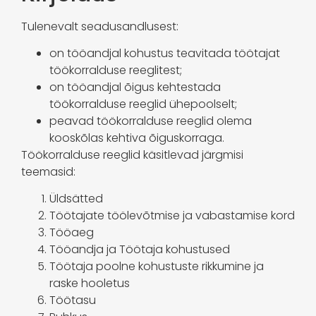
Tulenevalt seadusandlusest:
on tööandjal kohustus teavitada töötajat
töökorralduse reeglitest;
on tööandjal õigus kehtestada
töökorralduse reeglid ühepoolselt;
peavad töökorralduse reeglid olema
kooskõlas kehtiva õiguskorraga.
Töökorralduse reeglid käsitlevad järgmisi
teemasid:
Üldsätted
Töötajate töölevõtmise ja vabastamise kord
Tööaeg
Tööandja ja Töötaja kohustused
Töötaja poolne kohustuste rikkumine ja
raske hooletus
Töötasu