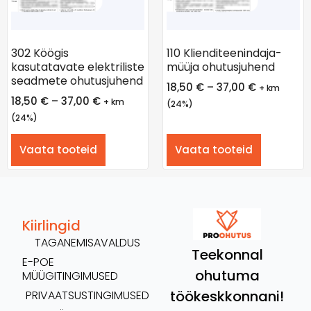
302 Köögis
110 Klienditeenindaja-
kasutatavate elektriliste
müüja ohutusjuhend
seadmete ohutusjuhend
18,50
€
–
37,00
€
+ km
18,50
€
–
37,00
€
+ km
(24%)
(24%)
Vaata tooteid
Vaata tooteid
Kiirlingid
TAGANEMISAVALDUS
Teekonnal
E-POE
ohutuma
MÜÜGITINGIMUSED
töökeskkonnani!
PRIVAATSUSTINGIMUSED