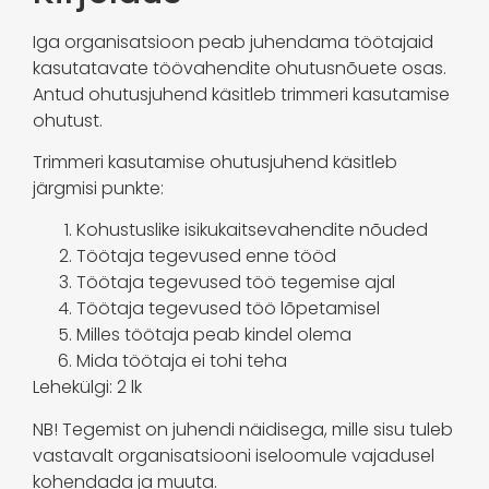
Iga organisatsioon peab juhendama töötajaid
kasutatavate töövahendite ohutusnõuete osas.
Antud ohutusjuhend käsitleb trimmeri kasutamise
ohutust.
Trimmeri kasutamise ohutusjuhend käsitleb
järgmisi punkte:
Kohustuslike isikukaitsevahendite nõuded
Töötaja tegevused enne tööd
Töötaja tegevused töö tegemise ajal
Töötaja tegevused töö lõpetamisel
Milles töötaja peab kindel olema
Mida töötaja ei tohi teha
Lehekülgi: 2 lk
NB! Tegemist on juhendi näidisega, mille sisu tuleb
vastavalt organisatsiooni iseloomule vajadusel
kohendada ja muuta.