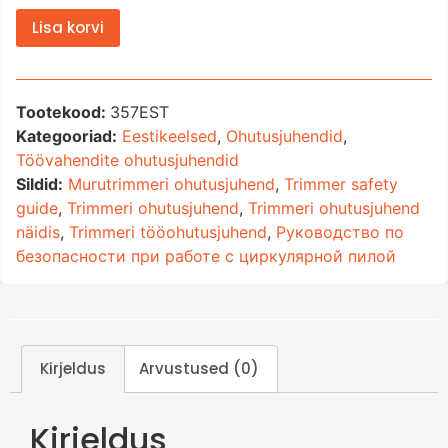
Lisa korvi
Tootekood:
357EST
Kategooriad:
Eestikeelsed
,
Ohutusjuhendid
,
Töövahendite ohutusjuhendid
Sildid:
Murutrimmeri ohutusjuhend
,
Trimmer safety
guide
,
Trimmeri ohutusjuhend
,
Trimmeri ohutusjuhend
näidis
,
Trimmeri tööohutusjuhend
,
Руководство по
безопасности при работе с циркулярной пилой
Kirjeldus
Arvustused (0)
Kirjeldus