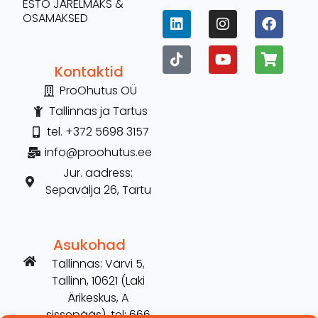
ESTO JÄRELMAKS &
OSAMAKSED
Kontaktid
ProOhutus OÜ
Tallinnas ja Tartus
tel. +372 5698 3157
info@proohutus.ee
Jur. aadress:
Sepavälja 26, Tartu
Asukohad
Tallinnas: Värvi 5,
Tallinn, 10621 (Laki
Ärikeskus, A
sissepääs), tel: 666