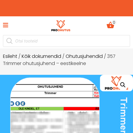
0
Ohutusjuhendid hetkel -50% soodustusega!
Esileht
/
Kõik dokumendid
/
Ohutusjuhendid
/ 357
Trimmer ohutusjuhend – eestikeelne