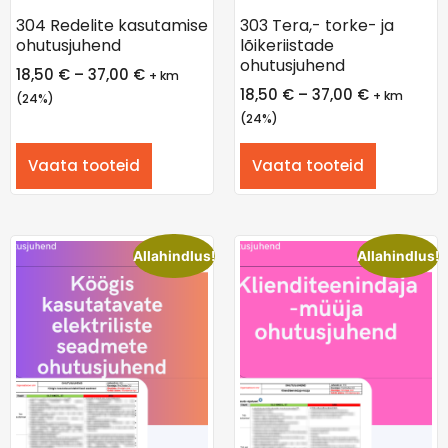
304 Redelite kasutamise
303 Tera,- torke- ja
ohutusjuhend
lõikeriistade
ohutusjuhend
18,50
€
–
37,00
€
+ km
18,50
€
–
37,00
€
+ km
(24%)
(24%)
Vaata tooteid
Vaata tooteid
Allahindlus!
Allahindlus!