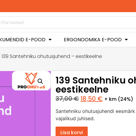
-50%
KUMENDID E-POOD
ERGONOOMIKA E-POOD
 139 Santehniku ohutusjuhend – eestikeelne
139 Santehniku o
eestikeelne
37,00
€
18,50
€
+ km (24%)
Santehniku ohutusjuhendi eesmärk
vajalikud juhised.
Lisa korvi