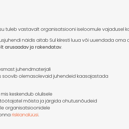
sisu tuleb vastavalt organisatsiooni iseloomule vajadusel
sjuhendi näidis aitab Sul kiiresti luua või uuendada oma
elt arusaadav ja rakendatav
.
 esmast juhendmaterjali
es soovib olemasolevaid juhendeid kaasajastada
, mis keskendub olulisele
b töötajatel mõista ja järgida ohutusnõudeid
ele organisatsioonidele
konna
riskianalüüsi
.