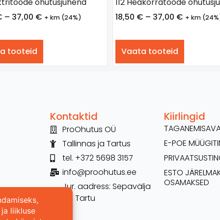
ektritööde ohutusjuhend
112 Heakorratööde ohutusj
€
–
37,00
€
18,50
€
–
37,00
€
+ km (24%)
+ km (24%
a tooteid
Vaata tooteid
Kontaktid
Kiirlingid
TAGANEMISAV
ProOhutus OÜ
E-POE MÜÜGI
Tallinnas ja Tartus
tel. +372 5698 3157
PRIVAATSUSTI
info@proohutus.ee
ESTO JÄRELMA
OSAMAKSED
Jur. aadress: Sepavälja
26, Tartu