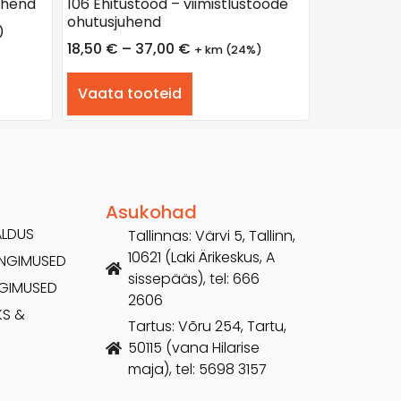
uhend
106 Ehitustööd – viimistlustööde
ohutusjuhend
)
18,50
€
–
37,00
€
+ km (24%)
Vaata tooteid
Asukohad
ALDUS
Tallinnas: Värvi 5, Tallinn,
10621 (Laki Ärikeskus, A
TINGIMUSED
sissepääs), tel: 666
NGIMUSED
2606
KS &
Tartus: Võru 254, Tartu,
50115 (vana Hilarise
maja), tel: 5698 3157