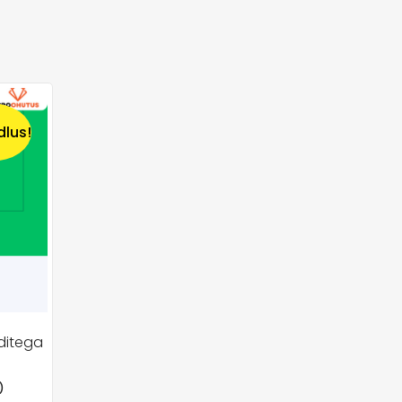
dlus!
ditega
)