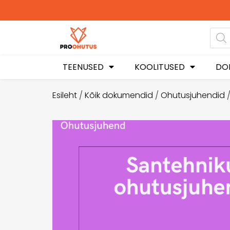
Ohutusjuhendid hetkel 
soodustusega!
TEENUSED
KOOLITUSED
DO
Esileht
/
Kõik dokumendid
/
Ohutusjuhendid
/