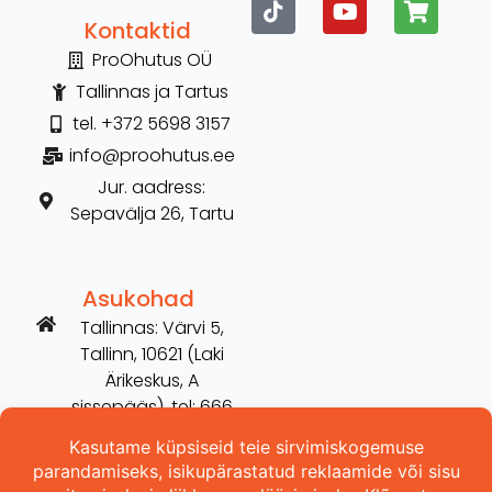
Kontaktid
ProOhutus OÜ
Tallinnas ja Tartus
tel. +372 5698 3157
info@proohutus.ee
Jur. aadress:
Sepavälja 26, Tartu
Asukohad
Tallinnas: Värvi 5,
Tallinn, 10621 (Laki
Ärikeskus, A
sissepääs), tel: 666
2606
Tartus: Võru 254,