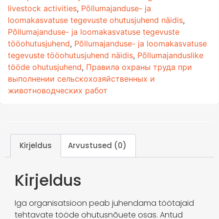
livestock activities
,
Põllumajanduse- ja
loomakasvatuse tegevuste ohutusjuhend näidis
,
Põllumajanduse- ja loomakasvatuse tegevuste
tööohutusjuhend
,
Põllumajanduse- ja loomakasvatuse
tegevuste tööohutusjuhend näidis
,
Põllumajanduslike
tööde ohutusjuhend
,
Правила охраны труда при
выполнении сельскохозяйственных и
животноводческих работ
Kirjeldus
Arvustused (0)
Kirjeldus
Iga organisatsioon peab juhendama töötajaid
tehtavate tööde ohutusnõuete osas. Antud