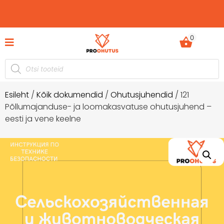
0
 komplektid hetkel -60%
Ohutusjuhendid hetkel 
dustusega!
Esileht
/
Kõik dokumendid
/
Ohutusjuhendid
/ 121
Põllumajanduse- ja loomakasvatuse ohutusjuhend –
eesti ja vene keelne