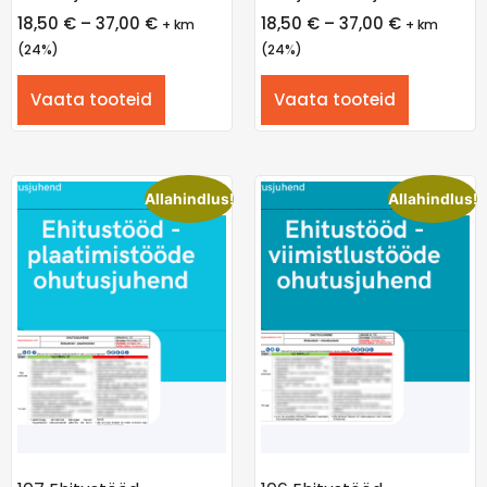
18,50
€
–
37,00
€
18,50
€
–
37,00
€
+ km
+ km
(24%)
(24%)
Vaata tooteid
Vaata tooteid
Allahindlus!
Allahindlus!