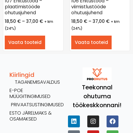
107 Ehitustööd –
106 Ehitustööd –
plaatimistööde
viimistlustööde
ohutusjuhend
ohutusjuhend
18,50
€
–
37,00
€
18,50
€
–
37,00
€
+ km
+ km
(24%)
(24%)
Vaata tooteid
Vaata tooteid
Kiirlingid
TAGANEMISAVALDUS
Teekonnal
E-POE
ohutuma
MÜÜGITINGIMUSED
töökeskkonnani!
PRIVAATSUSTINGIMUSED
ESTO JÄRELMAKS &
OSAMAKSED