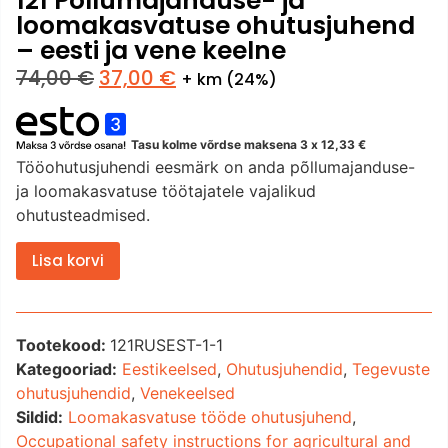
121 Põllumajanduse- ja
loomakasvatuse ohutusjuhend
– eesti ja vene keelne
74,00
€
37,00
€
+ km (24%)
Tasu kolme võrdse maksena 3 x
12,33
€
Tööohutusjuhendi eesmärk on anda põllumajanduse-
ja loomakasvatuse töötajatele vajalikud
ohutusteadmised.
Lisa korvi
Tootekood:
121RUSEST-1-1
Kategooriad:
Eestikeelsed
,
Ohutusjuhendid
,
Tegevuste
ohutusjuhendid
,
Venekeelsed
Sildid:
Loomakasvatuse tööde ohutusjuhend
,
Occupational safety instructions for agricultural and