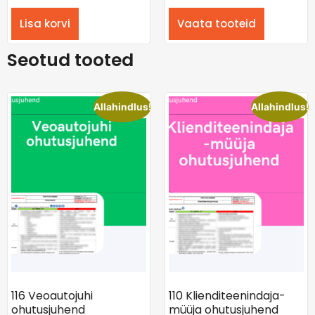
Lisa korvi
Vaata tooteid
Seotud tooted
Allahindlus!
Allahindlus!
116 Veoautojuhi
110 Klienditeenindaja-
ohutusjuhend
müüja ohutusjuhend