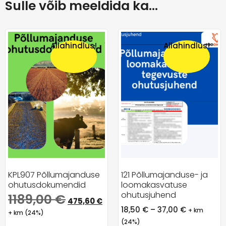
Sulle võib meeldida ka…
Allahindlus!
Allahindlus!
KPL907 Põllumajanduse
121 Põllumajanduse- ja
ohutusdokumendid
loomakasvatuse
ohutusjuhend
1189,00
€
475,60
€
18,50
€
–
37,00
€
+ km
+ km (24%)
(24%)