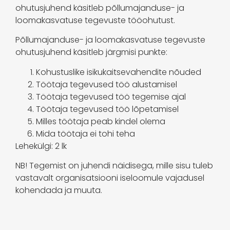
ohutusjuhend käsitleb põllumajanduse- ja
loomakasvatuse tegevuste tööohutust.
Põllumajanduse- ja loomakasvatuse tegevuste
ohutusjuhend käsitleb järgmisi punkte:
Kohustuslike isikukaitsevahendite nõuded
Töötaja tegevused töö alustamisel
Töötaja tegevused töö tegemise ajal
Töötaja tegevused töö lõpetamisel
Milles töötaja peab kindel olema
Mida töötaja ei tohi teha
Lehekülgi: 2 lk
NB! Tegemist on juhendi näidisega, mille sisu tuleb
vastavalt organisatsiooni iseloomule vajadusel
kohendada ja muuta.