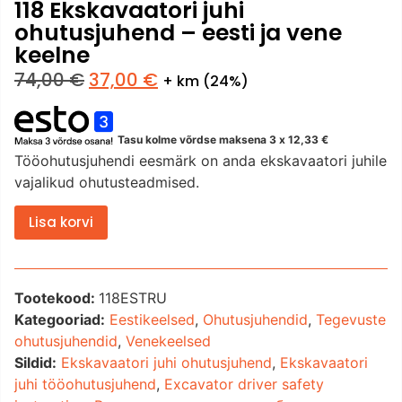
118 Ekskavaatori juhi
ohutusjuhend – eesti ja vene
keelne
74,00
€
37,00
€
+ km (24%)
Tasu kolme võrdse maksena 3 x
12,33
€
Tööohutusjuhendi eesmärk on anda ekskavaatori juhile
vajalikud ohutusteadmised.
Lisa korvi
Tootekood:
118ESTRU
Kategooriad:
Eestikeelsed
,
Ohutusjuhendid
,
Tegevuste
ohutusjuhendid
,
Venekeelsed
Sildid:
Ekskavaatori juhi ohutusjuhend
,
Ekskavaatori
juhi tööohutusjuhend
,
Excavator driver safety