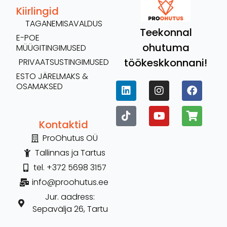
Kiirlingid
TAGANEMISAVALDUS
Teekonnal
E-POE
ohutuma
MÜÜGITINGIMUSED
töökeskkonnani!
PRIVAATSUSTINGIMUSED
ESTO JÄRELMAKS &
OSAMAKSED
Kontaktid
ProOhutus OÜ
Tallinnas ja Tartus
tel. +372 5698 3157
info@proohutus.ee
Jur. aadress:
Sepavälja 26, Tartu