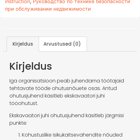
instruction
,
Руководство по технике безопасности
при обслуживании недвижимости
Kirjeldus
Arvustused (0)
Kirjeldus
Iga organisatsioon peab juhendama töötajaid
tehtavate tööde ohutusnõuete osas. Antud
ohutusjuhend käsitleb ekskavaatori juhi
tööohutust.
Ekskavaatori juhi ohutusjuhend käsitleb järgmisi
punkte:
Kohustuslike isikukaitsevahendite nõuded