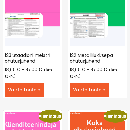
123 Staadioni meistri
122 Metallilukksepa
ohutusjuhend
ohutusjuhend
18,50
€
–
37,00
€
18,50
€
–
37,00
€
+ km
+ km
(24%)
(24%)
Vaata tooteid
Vaata tooteid
Allahindlus!
Allahindlus!