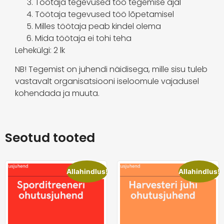
Töötaja tegevused töö tegemise ajal
Töötaja tegevused töö lõpetamisel
Milles töötaja peab kindel olema
Mida töötaja ei tohi teha
Lehekülgi: 2 lk
NB! Tegemist on juhendi näidisega, mille sisu tuleb
vastavalt organisatsiooni iseloomule vajadusel
kohendada ja muuta.
Seotud tooted
Allahindlus!
Allahindlus!