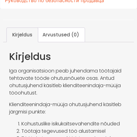
Руководство по безопасности продавца
Kirjeldus
Arvustused (0)
Kirjeldus
Iga organisatsioon peab juhendama töötajaid
tehtavate tööde ohutusnõuete osas. Antud
ohutusjuhend käsitleb klienditeenindaja-müüja
tööohutust.
Klienditeenindaja-müüja ohutusjuhend käsitleb
järgmisi punkte:
Kohustuslike isikukaitsevahendite nõuded
Töötaja tegevused töö alustamisel