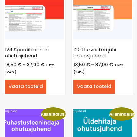
124 Sporditreeneri
120 Harvesteri juhi
ohutusjuhend
ohutusjuhend
18,50
€
–
37,00
€
18,50
€
–
37,00
€
+ km
+ km
(24%)
(24%)
Vaata tooteid
Vaata tooteid
Allahindlus!
Allahindlus!