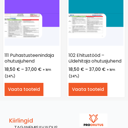
111 Puhastusteenindaja
102 Ehitustööd –
ohutusjuhend
üldehitaja ohutusjuhend
18,50
€
–
37,00
€
18,50
€
–
37,00
€
+ km
+ km
(24%)
(24%)
Vaata tooteid
Vaata tooteid
Kiirlingid
TAGANEMISAVALDUS