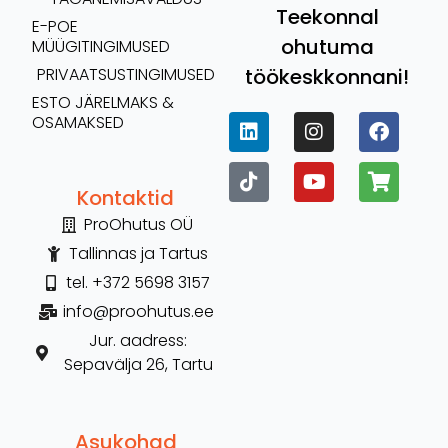
Teekonnal
E-POE
ohutuma
MÜÜGITINGIMUSED
töökeskkonnani!
PRIVAATSUSTINGIMUSED
ESTO JÄRELMAKS &
OSAMAKSED
Kontaktid
ProOhutus OÜ
Tallinnas ja Tartus
tel. +372 5698 3157
info@proohutus.ee
Jur. aadress:
Sepavälja 26, Tartu
Asukohad