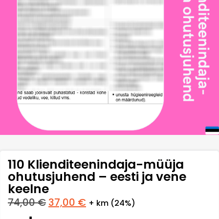
110 Klienditeenindaja-müüja
ohutusjuhend – eesti ja vene
keelne
74,00
€
37,00
€
+ km (24%)