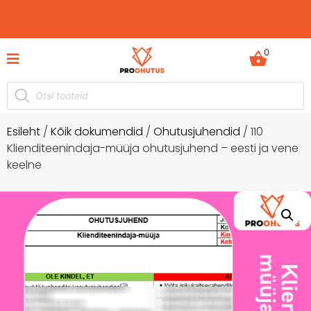
0
tid hetkel -60%
Ohutusjuhendid hetkel -50% soo
a!
Esileht
/
Kõik dokumendid
/
Ohutusjuhendid
/ 110
Klienditeenindaja-müüja ohutusjuhend – eesti ja vene
keelne