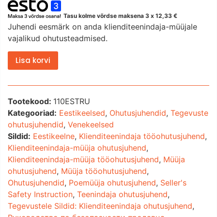
Tasu kolme võrdse maksena 3 x
12,33
€
Juhendi eesmärk on anda klienditeenindaja-müüjale
vajalikud ohutusteadmised.
Lisa korvi
Tootekood:
110ESTRU
Kategooriad:
Eestikeelsed
,
Ohutusjuhendid
,
Tegevuste
ohutusjuhendid
,
Venekeelsed
Sildid:
Eestikeelne
,
Klienditeenindaja tööohutusjuhend
,
Klienditeenindaja-müüja ohutusjuhend
,
Klienditeenindaja-müüja tööohutusjuhend
,
Müüja
ohutusjuhend
,
Müüja tööohutusjuhend
,
Ohutusjuhendid
,
Poemüüja ohutusjuhend
,
Seller's
Safety Instruction
,
Teenindaja ohutusjuhend
,
Tegevustele Sildid: Klienditeenindaja ohutusjuhend
,