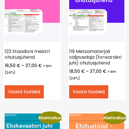
123 Staadioni meistri
119 Metsamaterjali
ohutusjuhend
väljavedaja (forwarderi
juhi) ohutusjuhend
18,50
€
–
37,00
€
+ km
18,50
€
–
37,00
€
+ km
(24%)
(24%)
Vaata tooteid
Vaata tooteid
Allahindlus!
Allahindlus!