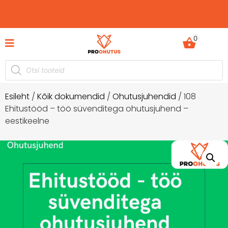
0
entide komplektid hetkel -60%
Ohutusjuhendid he
soodustusega!
Esileht
/
Kõik dokumendid
/
Ohutusjuhendid
/ 108
Ehitustööd – töö süvenditega ohutusjuhend –
eestikeelne