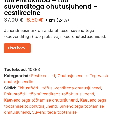
108 Ehitustööd – töö
süvenditega ohutusjuhend –
eestikeelne
37,00
€
18,50
€
+ km (24%)
Juhendi eesmärk on anda ehitusel süvenditega
(kaevenditega) töö jaoks vajalikud ohutusteadmised.
Lisa korvi
Tootekood:
108EST
Kategooriad:
Eestikeelsed
,
Ohutusjuhendid
,
Tegevuste
ohutusjuhendid
Sildid:
Ehitustööd - töö süvenditega ohutusjuhend
,
Ehitustööd - töö süvenditega tööohutusjuhend
,
Kaevenditega töötamise ohutusjuhend
,
Kaevenditega
töötamise tööohutusjuhend
,
Süvenditega töötamise
ohutusjuhend
,
Süvenditega töötamise