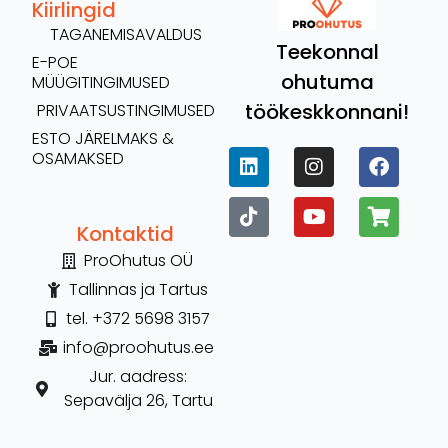
Kiirlingid
TAGANEMISAVALDUS
Teekonnal
E-POE
ohutuma
MÜÜGITINGIMUSED
töökeskkonnani!
PRIVAATSUSTINGIMUSED
ESTO JÄRELMAKS &
OSAMAKSED
Kontaktid
ProOhutus OÜ
Tallinnas ja Tartus
tel. +372 5698 3157
info@proohutus.ee
Jur. aadress:
Sepavälja 26, Tartu