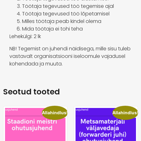
Töötaja tegevused töö tegemise ajal
Töötaja tegevused töö lõpetamisel
Milles töötaja peab kindel olema
Mida töötaja ei tohi teha
Lehekülgi: 2 lk
NB! Tegemist on juhendi näidisega, mille sisu tuleb
vastavalt organisatsiooni iseloomule vajadusel
kohendada ja muuta.
Seotud tooted
Allahindlus!
Allahindlus!