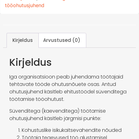
tööohutusjuhend
Kirjeldus
Arvustused (0)
Kirjeldus
Iga organisatsioon peab juhendama töötajaid
tehtavate tööde ohutusnõuete osas. Antud
ohutusjuhend käsitleb ehitustöödel süvenditega
töötamise tööohutust.
Süvenditega (kaevenditega) töötamise
ohutusjuhend käsitleb järgmisi punkte:
Kohustuslike isikukaitsevahendite nõuded
Töötaja tegevused töö alustamisel