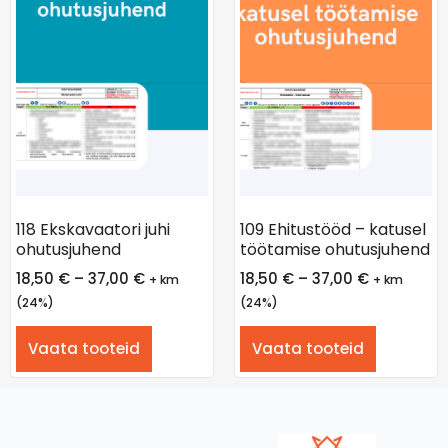
118 Ekskavaatori juhi
109 Ehitustööd – katusel
ohutusjuhend
töötamise ohutusjuhend
18,50
€
–
37,00
€
18,50
€
–
37,00
€
+ km
+ km
(24%)
(24%)
Vaata tooteid
Vaata tooteid