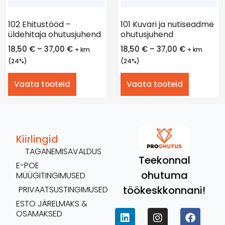
102 Ehitustööd –
101 Kuvari ja nutiseadme
üldehitaja ohutusjuhend
ohutusjuhend
18,50
€
–
37,00
€
18,50
€
–
37,00
€
+ km
+ km
(24%)
(24%)
Vaata tooteid
Vaata tooteid
Kiirlingid
TAGANEMISAVALDUS
Teekonnal
E-POE
ohutuma
MÜÜGITINGIMUSED
töökeskkonnani!
PRIVAATSUSTINGIMUSED
ESTO JÄRELMAKS &
OSAMAKSED