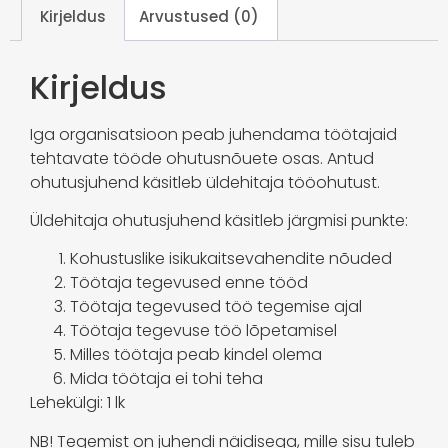
Kirjeldus
Arvustused (0)
Kirjeldus
Iga organisatsioon peab juhendama töötajaid
tehtavate tööde ohutusnõuete osas. Antud
ohutusjuhend käsitleb üldehitaja tööohutust.
Üldehitaja ohutusjuhend käsitleb järgmisi punkte:
Kohustuslike isikukaitsevahendite nõuded
Töötaja tegevused enne tööd
Töötaja tegevused töö tegemise ajal
Töötaja tegevuse töö lõpetamisel
Milles töötaja peab kindel olema
Mida töötaja ei tohi teha
Lehekülgi: 1 lk
NB! Tegemist on juhendi näidisega, mille sisu tuleb