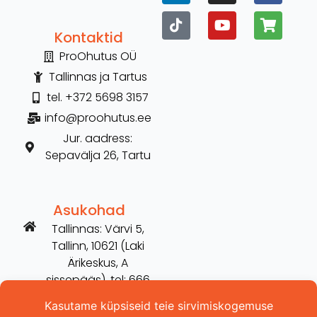
Kontaktid
ProOhutus OÜ
Tallinnas ja Tartus
tel. +372 5698 3157
info@proohutus.ee
Jur. aadress:
Sepavälja 26, Tartu
Asukohad
Tallinnas: Värvi 5,
Tallinn, 10621 (Laki
Ärikeskus, A
sissepääs), tel: 666
2606