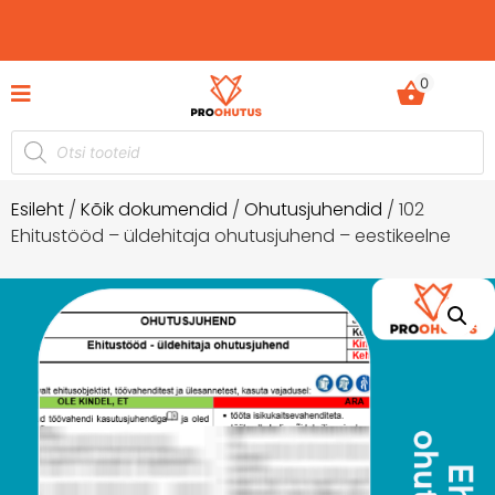
0
mentide komplektid hetkel -60%
Ohutusjuhendid h
soodustusega!
Esileht
/
Kõik dokumendid
/
Ohutusjuhendid
/ 102
Ehitustööd – üldehitaja ohutusjuhend – eestikeelne