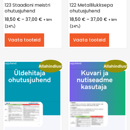
123 Staadioni meistri
122 Metallilukksepa
ohutusjuhend
ohutusjuhend
18,50
€
–
37,00
€
18,50
€
–
37,00
€
+ km
+ km
(24%)
(24%)
Vaata tooteid
Vaata tooteid
Allahindlus!
Allahindlus!