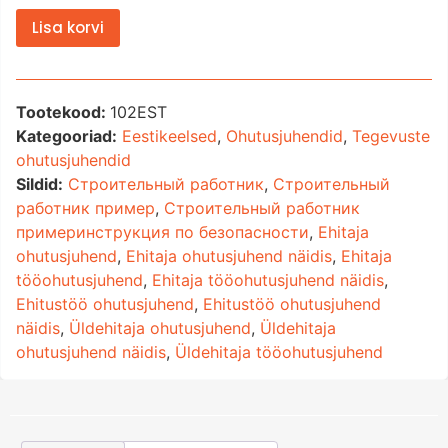
Lisa korvi
Tootekood:
102EST
Kategooriad:
Eestikeelsed
,
Ohutusjuhendid
,
Tegevuste
ohutusjuhendid
Sildid:
Cтроительный работник
,
Cтроительный
работник пример
,
Cтроительный работник
примеринструкция по безопасности
,
Ehitaja
ohutusjuhend
,
Ehitaja ohutusjuhend näidis
,
Ehitaja
tööohutusjuhend
,
Ehitaja tööohutusjuhend näidis
,
Ehitustöö ohutusjuhend
,
Ehitustöö ohutusjuhend
näidis
,
Üldehitaja ohutusjuhend
,
Üldehitaja
ohutusjuhend näidis
,
Üldehitaja tööohutusjuhend