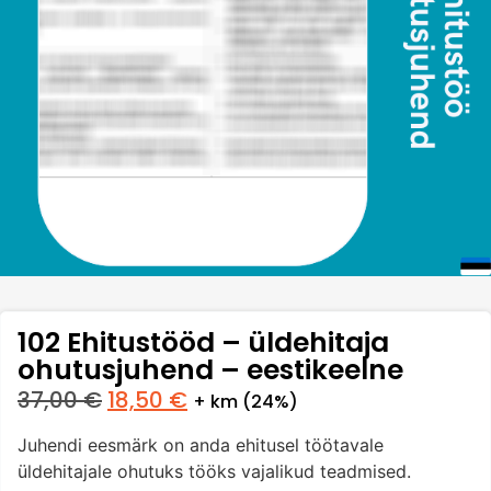
102 Ehitustööd – üldehitaja
ohutusjuhend – eestikeelne
37,00
€
18,50
€
+ km (24%)
Juhendi eesmärk on anda ehitusel töötavale
üldehitajale ohutuks tööks vajalikud teadmised.