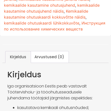
kemikaalide kasutamine ohutusjuhend
,
kemikaalide
kasutamine ohutusjuhend näidis
,
Kemikaalide
kasutamine ohutuskaardi kokkuvõtte näidis
,
kemikaalide ohutuskaardi lühikokkuvõte
,
Инструкция
по использование химических веществ
Kirjeldus
Arvustused (0)
Kirjeldus
Iga organisatsioon Eestis peab vastavalt
Töötervishoiu- ja tööohutusseadusele
juhendama töötajaid järgmistes aspektides:
kasutatava kemikaali ohutusnõuded;