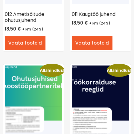
012 Ametisõitude
011 Kaugtöö juhend
ohutusjuhend
18,50
€
+ km (24%)
18,50
€
+ km (24%)
Vaata tooteid
Vaata tooteid
Allahindlus!
Allahindlus!