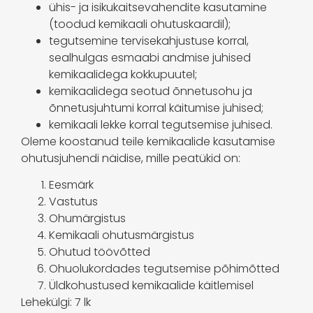
ühis- ja isikukaitsevahendite kasutamine
(toodud kemikaali ohutuskaardil);
tegutsemine tervisekahjustuse korral,
sealhulgas esmaabi andmise juhised
kemikaalidega kokkupuutel;
kemikaalidega seotud õnnetusohu ja
õnnetusjuhtumi korral käitumise juhised;
kemikaali lekke korral tegutsemise juhised.
Oleme koostanud teile kemikaalide kasutamise
ohutusjuhendi näidise, mille peatükid on:
Eesmärk
Vastutus
Ohumärgistus
Kemikaali ohutusmärgistus
Ohutud töövõtted
Ohuolukordades tegutsemise põhimõtted
Üldkohustused kemikaalide käitlemisel
Lehekülgi: 7 lk