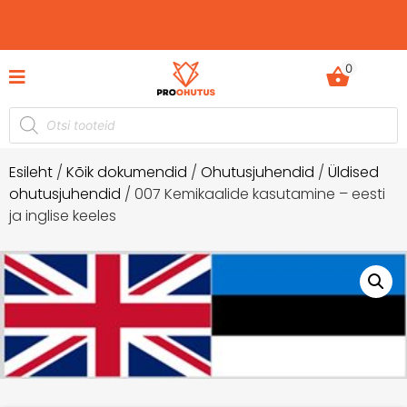
0
tusdokumentide komplektid hetkel -60%
Ohutusjuhe
soodustusega!
Esileht
/
Kõik dokumendid
/
Ohutusjuhendid
/
Üldised
ohutusjuhendid
/ 007 Kemikaalide kasutamine – eesti
ja inglise keeles