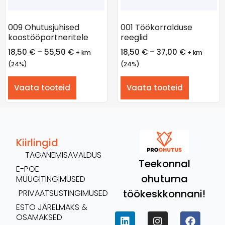
009 Ohutusjuhised
001 Töökorralduse
koostööpartneritele
reeglid
18,50
€
–
55,50
€
18,50
€
–
37,00
€
+ km
+ km
(24%)
(24%)
Vaata tooteid
Vaata tooteid
Kiirlingid
TAGANEMISAVALDUS
Teekonnal
E-POE
ohutuma
MÜÜGITINGIMUSED
töökeskkonnani!
PRIVAATSUSTINGIMUSED
ESTO JÄRELMAKS &
OSAMAKSED