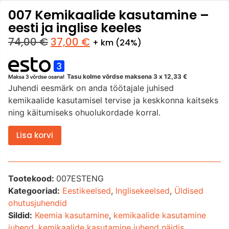
007 Kemikaalide kasutamine –
eesti ja inglise keeles
74,00
€
37,00
€
+ km (24%)
Tasu kolme võrdse maksena 3 x
12,33
€
Juhendi eesmärk on anda töötajale juhised
kemikaalide kasutamisel tervise ja keskkonna kaitseks
ning käitumiseks ohuolukordade korral.
Lisa korvi
Tootekood:
007ESTENG
Kategooriad:
Eestikeelsed
,
Inglisekeelsed
,
Üldised
ohutusjuhendid
Sildid:
Keemia kasutamine
,
kemikaalide kasutamine
juhend
,
kemikaalide kasutamine juhend näidis
,