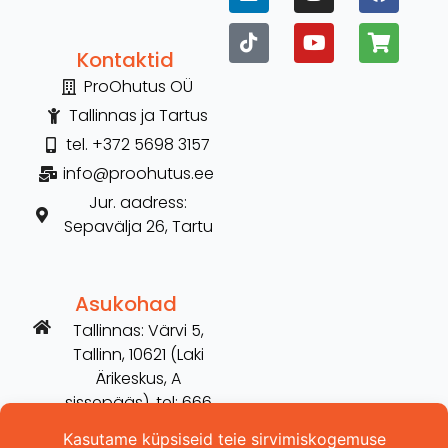
Kontaktid
ProOhutus OÜ
Tallinnas ja Tartus
tel. +372 5698 3157
info@proohutus.ee
Jur. aadress:
Sepavälja 26, Tartu
Asukohad
Tallinnas: Värvi 5,
Tallinn, 10621 (Laki
Ärikeskus, A
sissepääs), tel: 666
2606